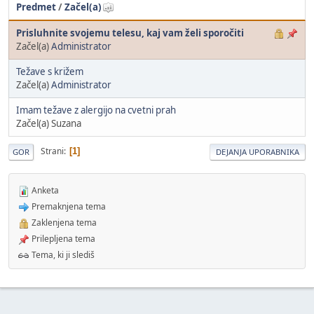
Predmet
/
Začel(a)
Prisluhnite svojemu telesu, kaj vam želi sporočiti
Začel(a)
Administrator
Težave s križem
Začel(a)
Administrator
Imam težave z alergijo na cvetni prah
Začel(a) Suzana
Strani
1
GOR
DEJANJA UPORABNIKA
Anketa
Premaknjena tema
Zaklenjena tema
Prilepljena tema
Tema, ki ji slediš