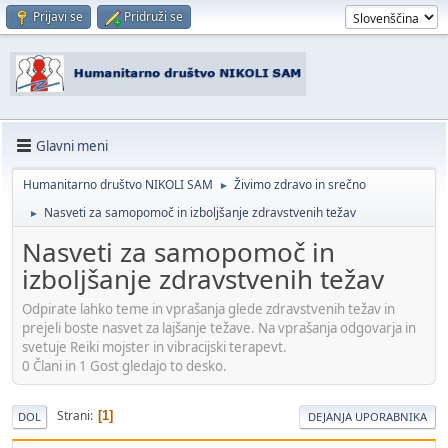
Prijavi se
Pridruži se
Glavni meni
Humanitarno društvo NIKOLI SAM
Živimo zdravo in srečno
►
Nasveti za samopomoč in izboljšanje zdravstvenih težav
►
Nasveti za samopomoč in
izboljšanje zdravstvenih težav
Odpirate lahko teme in vprašanja glede zdravstvenih težav in
prejeli boste nasvet za lajšanje težave. Na vprašanja odgovarja in
svetuje Reiki mojster in vibracijski terapevt.
0 Člani in 1 Gost gledajo to desko.
Strani
1
DOL
DEJANJA UPORABNIKA