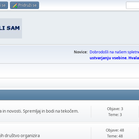
i se
Pridruži se
Novice:
Dobrodošli na našem splet
ustvarjanju vsebine. Hvala
Objave: 3
a in novosti. Spremljaj in bodi na tekočem.
Teme: 3
Objave: 48
jih društvo organizira
Teme: 48