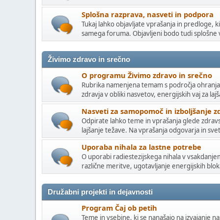
Splošna razprava, nasveti in podpora
Tukaj lahko objavljate vprašanja in predloge, 
samega foruma. Objavljeni bodo tudi splošne v
Živimo zdravo in srečno
O programu Živimo zdravo in srečno
Rubrika namenjena temam s področja ohranjanj
zdravja v obliki nasvetov, energijskih vaj za laj
Nasveti za samopomoč in izboljšanje z
Odpirate lahko teme in vprašanja glede zdravst
lajšanje težave. Na vprašanja odgovarja in svetu
Uporaba nihala za lastne potrebe
O uporabi radiestezijskega nihala v vsakdanjem
različne meritve, ugotavljanje energijskih blok
Družabni projekti in dejavnosti
Program Čaj ob petih
Teme in vsebine, ki se nanašajo na izvajanje 