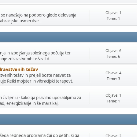
Objave: 1
ki se nanašajo na podporo glede delovanja
Teme: 1
ibracijske usmeritve.
Objave: 6
a in izboljšanja splošnega počutja ter
Teme: 6
šanje zdravstvenih težav itd.
dravstvenih težav
Objave: 4
venih težav in prejeli boste nasvet za
Teme: 3
je Reiki mojster in vibracijski terapevt.
Objave: 1
 življenju - kako ga pravilno uporabljamo za
Teme: 1
ad, energiziranje in še marsikaj.
našega rednega programa Čaj ob petih, ki ga
Objave: 2