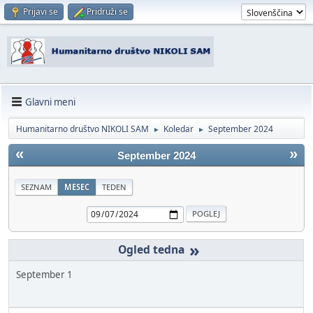
Prijavi se
Pridruži se
Glavni meni
Humanitarno društvo NIKOLI SAM
Koledar
September 2024
►
►
«
»
September 2024
SEZNAM
MESEC
TEDEN
»
September 1